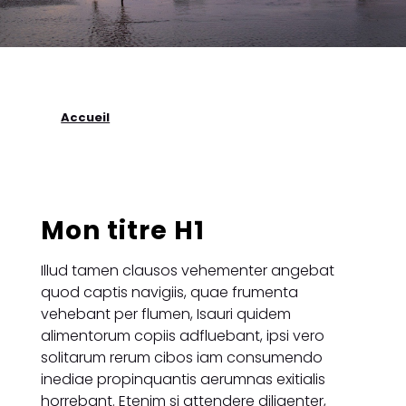
Accueil
Mon titre H1
Illud tamen clausos vehementer angebat
quod captis navigiis, quae frumenta
vehebant per flumen, Isauri quidem
alimentorum copiis adfluebant, ipsi vero
solitarum rerum cibos iam consumendo
inediae propinquantis aerumnas exitialis
horrebant. Etenim si attendere diligenter,