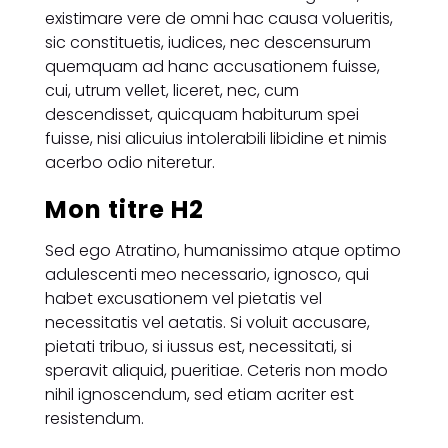
existimare vere de omni hac causa volueritis,
sic constituetis, iudices, nec descensurum
quemquam ad hanc accusationem fuisse,
cui, utrum vellet, liceret, nec, cum
descendisset, quicquam habiturum spei
fuisse, nisi alicuius intolerabili libidine et nimis
acerbo odio niteretur.
Mon titre H2
Sed ego Atratino, humanissimo atque optimo
adulescenti meo necessario, ignosco, qui
habet excusationem vel pietatis vel
necessitatis vel aetatis. Si voluit accusare,
pietati tribuo, si iussus est, necessitati, si
speravit aliquid, pueritiae. Ceteris non modo
nihil ignoscendum, sed etiam acriter est
resistendum.